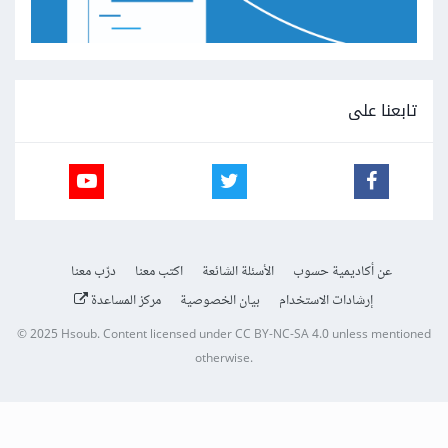
تابعنا على
عن أكاديمية حسوب
الأسئلة الشائعة
اكتب معنا
درّب معنا
إرشادات الاستخدام
بيان الخصوصية
مركز المساعدة
© 2025
Hsoub
.
Content licensed under
CC BY-NC-SA 4.0
unless mentioned
otherwise.