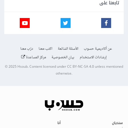
تابعنا على
عن أكاديمية حسوب
الأسئلة الشائعة
اكتب معنا
درّب معنا
إرشادات الاستخدام
بيان الخصوصية
مركز المساعدة
© 2025
Hsoub
.
Content licensed under
CC BY-NC-SA 4.0
unless mentioned
otherwise.