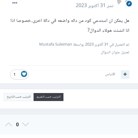
نشر
31 أكتوبر 2023
هل يمكن ان استدعي كود من داله واضعه في دالة اخرى..خصوصا اذا
انا انشئت هولاء الدوال?
تم التعديل في
31 أكتوبر 2023
بواسطة Mustafa Suleiman
تعديل عنوان السؤال
اقتباس
1
الترتيب حسب التقييم
الترتيب حسب التاريخ
0