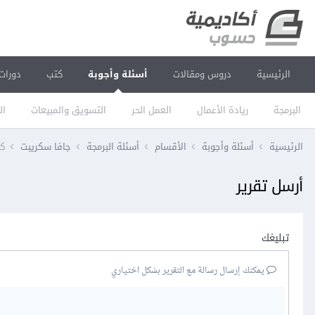
الرئيسية
دروس ومقالات
أسئلة وأجوبة
كتب
دورات
البرمجة
ريادة الأعمال
العمل الحر
التسويق والمبيعات
ال
الرئيسية
أسئلة وأجوبة
الأقسام
أسئلة البرمجة
جافا سكريبت
كي
أرسل تقرير
تبليغك
يمكنك إرسال رسالة مع التقرير بشكل اختياري