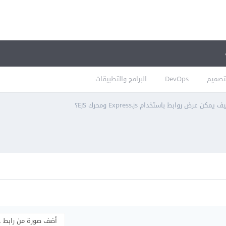
تصميم
DevOps
البرامج والتطبيقات
ف يمكن عرض روابط باستخدام Express.js ومحرك EJS؟
أضف صورة من رابط 