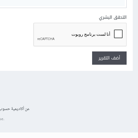
التحقق البشري
أضف التقرير
عن أكاديمية حسوب
se.