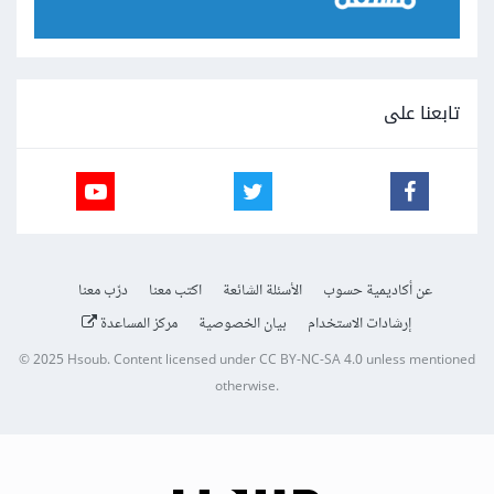
تابعنا على
عن أكاديمية حسوب
الأسئلة الشائعة
اكتب معنا
درّب معنا
إرشادات الاستخدام
بيان الخصوصية
مركز المساعدة
© 2025
Hsoub
.
Content licensed under
CC BY-NC-SA 4.0
unless mentioned
otherwise.