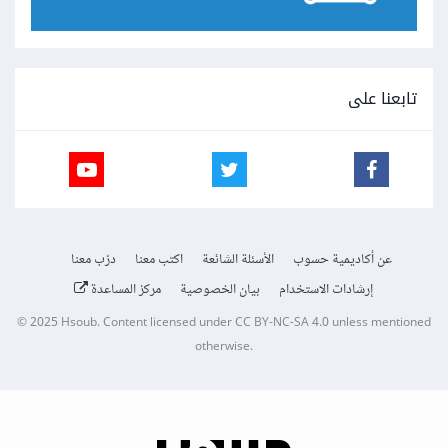
تابعنا على
عن أكاديمية حسوب
الأسئلة الشائعة
اكتب معنا
درّب معنا
إرشادات الاستخدام
بيان الخصوصية
مركز المساعدة
© 2025
Hsoub
.
Content licensed under
CC BY-NC-SA 4.0
unless mentioned
otherwise.