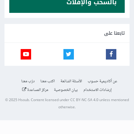
تابعنا على
عن أكاديمية حسوب
الأسئلة الشائعة
اكتب معنا
درّب معنا
إرشادات الاستخدام
بيان الخصوصية
مركز المساعدة
© 2025
Hsoub
.
Content licensed under
CC BY-NC-SA 4.0
unless mentioned
otherwise.