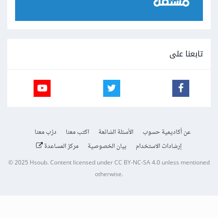
تابعنا على
عن أكاديمية حسوب
الأسئلة الشائعة
اكتب معنا
درّب معنا
إرشادات الاستخدام
بيان الخصوصية
مركز المساعدة
© 2025
Hsoub
.
Content licensed under
CC BY-NC-SA 4.0
unless mentioned
otherwise.