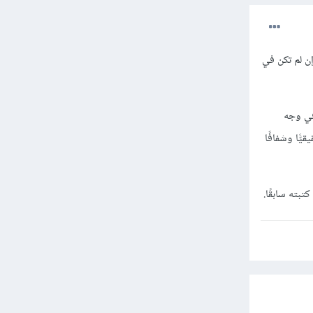
إن لم تكن في
في وجه
ًّا وشفافًا
تبته سابقًا.