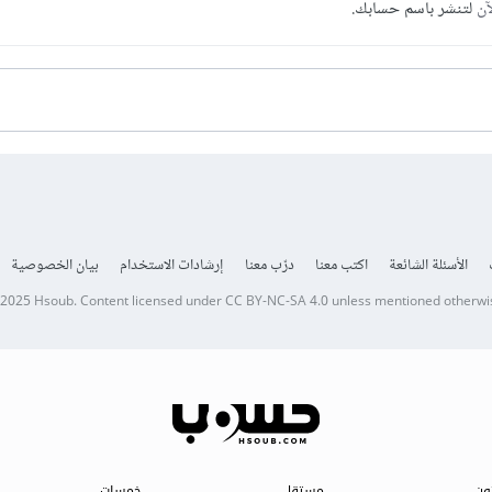
آن
لتنشر باسم حسابك.
الأسئلة الشائعة
اكتب معنا
درّب معنا
إرشادات الاستخدام
بيان الخصوصية
 2025
Hsoub
.
Content licensed under
CC BY-NC-SA 4.0
unless mentioned otherwi