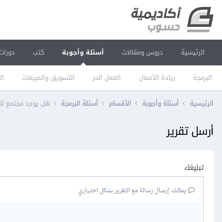
الرئيسية
دروس ومقالات
أسئلة وأجوبة
كتب
دورات
البرمجة
ريادة الأعمال
العمل الحر
التسويق والمبيعات
ال
الرئيسية
أسئلة وأجوبة
الأقسام
أسئلة البرمجة
هل يوجد مجتمع للط
أرسل تقرير
تبليغك
يمكنك إرسال رسالة مع التقرير بشكل اختياري