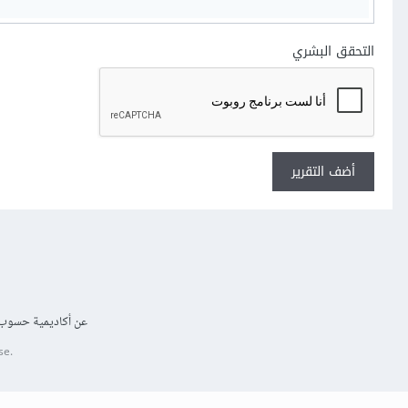
التحقق البشري
أضف التقرير
عن أكاديمية حسوب
se.