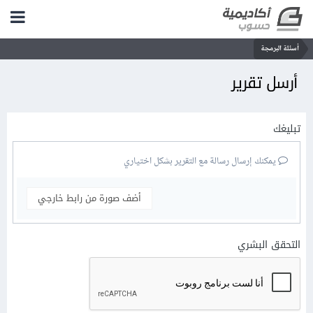
أسئلة البرمجة
أرسل تقرير
تبليغك
يمكنك إرسال رسالة مع التقرير بشكل اختياري
أضف صورة من رابط خارجي
التحقق البشري