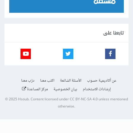
تابعنا على
عن أكاديمية حسوب
الأسئلة الشائعة
اكتب معنا
درّب معنا
إرشادات الاستخدام
بيان الخصوصية
مركز المساعدة
© 2025
Hsoub
.
Content licensed under
CC BY-NC-SA 4.0
unless mentioned
otherwise.