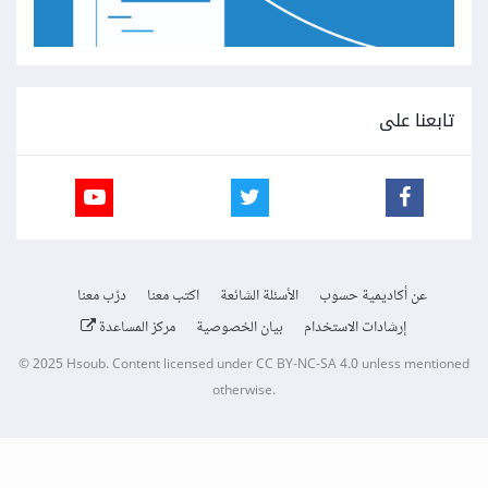
تابعنا على
عن أكاديمية حسوب
الأسئلة الشائعة
اكتب معنا
درّب معنا
إرشادات الاستخدام
بيان الخصوصية
مركز المساعدة
© 2025
Hsoub
.
Content licensed under
CC BY-NC-SA 4.0
unless mentioned
otherwise.