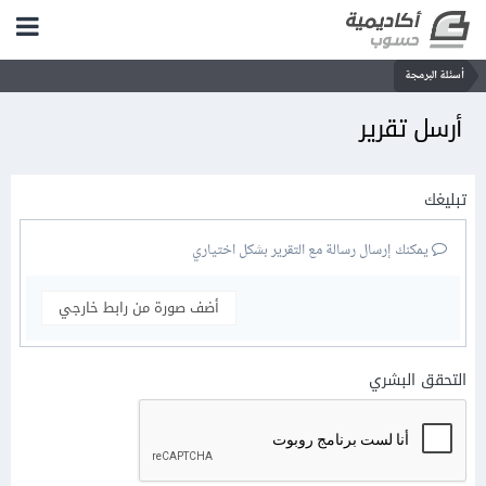
أسئلة البرمجة
أرسل تقرير
تبليغك
يمكنك إرسال رسالة مع التقرير بشكل اختياري
أضف صورة من رابط خارجي
التحقق البشري