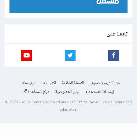
تابعنا على
عن أكاديمية حسوب
الأسئلة الشائعة
اكتب معنا
درّب معنا
إرشادات الاستخدام
بيان الخصوصية
مركز المساعدة
© 2025
Hsoub
.
Content licensed under
CC BY-NC-SA 4.0
unless mentioned
otherwise.