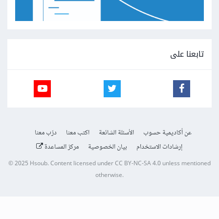
تابعنا على
عن أكاديمية حسوب
الأسئلة الشائعة
اكتب معنا
درّب معنا
إرشادات الاستخدام
بيان الخصوصية
مركز المساعدة
© 2025
Hsoub
.
Content licensed under
CC BY-NC-SA 4.0
unless mentioned
otherwise.