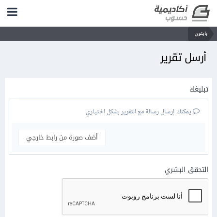
بايثون
أرسل تقرير
تبليغك
يمكنك إرسال رسالة مع التقرير بشكل اختياري
أضف صورة من رابط خارجي
التحقق البشري