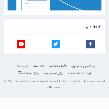
تابعنا على
عن أكاديمية حسوب
الأسئلة الشائعة
اكتب معنا
درّب معنا
إرشادات الاستخدام
بيان الخصوصية
مركز المساعدة
© 2025
Hsoub
.
Content licensed under
CC BY-NC-SA 4.0
unless mentioned
otherwise.