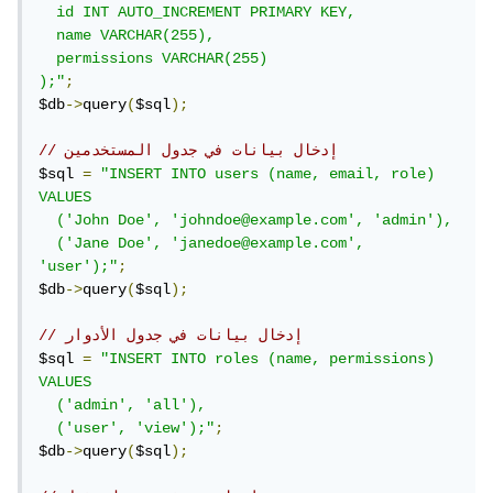
  id INT AUTO_INCREMENT PRIMARY KEY,

  name VARCHAR(255),

  permissions VARCHAR(255)

);"
;
$db
->
query
(
$sql
);
// إدخال بيانات في جدول المستخدمين
$sql 
=
"INSERT INTO users (name, email, role) 
VALUES

  ('John Doe', 'johndoe@example.com', 'admin'),

  ('Jane Doe', 'janedoe@example.com', 
'user');"
;
$db
->
query
(
$sql
);
// إدخال بيانات في جدول الأدوار
$sql 
=
"INSERT INTO roles (name, permissions) 
VALUES

  ('admin', 'all'),

  ('user', 'view');"
;
$db
->
query
(
$sql
);