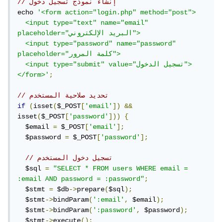
// إنشاء نموذج تسجيل دخول
echo 
'<form action="login.php" method="post">

  <input type="text" name="email" 
placeholder="البريد الإلكتروني">

  <input type="password" name="password" 
placeholder="كلمة المرور">

  <input type="submit" value="تسجيل الدخول">

</form>'
;
// تحديد صلاحية المستخدم
if
(
isset
(
$_POST
[
'email'
])
&&
isset
(
$_POST
[
'password'
]))
{
  $email 
=
 $_POST
[
'email'
];
  $password 
=
 $_POST
[
'password'
];
// تسجيل دخول المستخدم
  $sql 
=
"SELECT * FROM users WHERE email = 
:email AND password = :password"
;
  $stmt 
=
 $db
->
prepare
(
$sql
);
  $stmt
->
bindParam
(
':email'
,
 $email
);
  $stmt
->
bindParam
(
':password'
,
 $password
);
  $stmt
->
execute
();