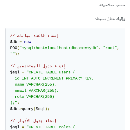
حسب صلاحيته.
وإليك مثال بسيط:
// إنشاء قاعدة بيانات
$db 
=
new
PDO
(
"mysql:host=localhost;dbname=mydb"
,
"root"
,
""
);
// إنشاء جدول المستخدمين
$sql 
=
"CREATE TABLE users (

  id INT AUTO_INCREMENT PRIMARY KEY,

  name VARCHAR(255),

  email VARCHAR(255),

  role VARCHAR(255)

);"
;
$db
->
query
(
$sql
);
// إنشاء جدول الأدوار
$sql 
=
"CREATE TABLE roles (
