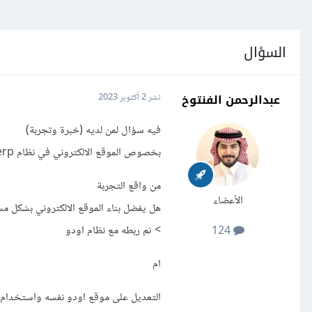
السؤال
عبدالرحمن الفنتوخ
نشر
2 أكتوبر 2023
فيه سؤال لمن لديه (خبرة وتجربة)
بخصوص الموقع الالكتروني في نظام Odoo erp نسخة المجتمع
من واقع التجربة
الأعضاء
هل يفضل بناء الموقع الالكتروني بشكل مس
> ثم ربطه مع نظام اودو
124
ام
التعديل على موقع اودو نفسه واستخدام ق