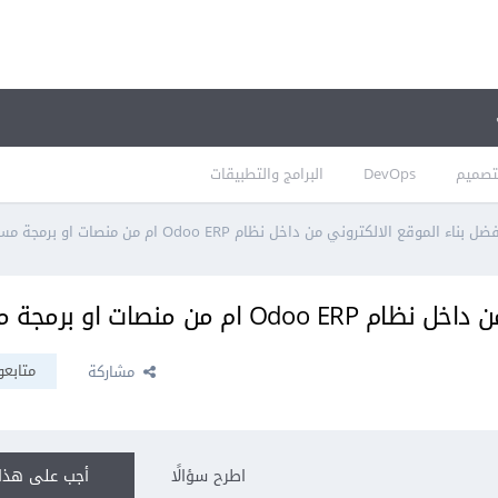
تصميم
DevOps
البرامج والتطبيقات
اء الموقع الالكتروني من داخل نظام Odoo ERP ام من منصات او برمجة مستقله
 منصات او برمجة مستقله
متابعو
مشاركة
اطرح سؤالًا
أجب على هذا 