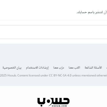
آن
لتنشر باسم حسابك.
الأسئلة الشائعة
اكتب معنا
درّب معنا
إرشادات الاستخدام
بيان الخصوصية
 2025
Hsoub
.
Content licensed under
CC BY-NC-SA 4.0
unless mentioned otherwi