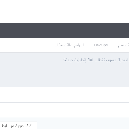
تصميم
DevOps
البرامج والتطبيقات
اديمية حسوب تتطلب لغة إنجليزية جيدة؟
أضف صورة من رابط 