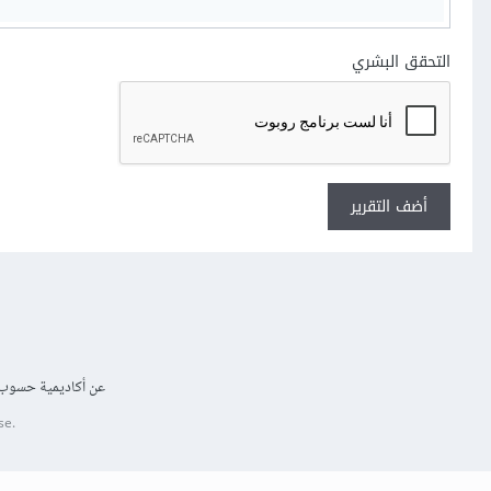
التحقق البشري
أضف التقرير
عن أكاديمية حسوب
se.