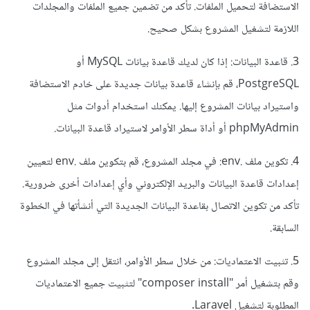
الاستضافة لتحميل الملفات. تأكد من تضمين جميع الملفات والمجلدات
اللازمة لتشغيل المشروع بشكل صحيح.
3. قاعدة البيانات: إذا كان لديك قاعدة بيانات MySQL أو
PostgreSQL، قم بإنشاء قاعدة بيانات جديدة على خادم الاستضافة
واستيراد بيانات المشروع إليها. يمكنك استخدام أدوات مثل
phpMyAdmin أو أداة سطر الأوامر لاستيراد قاعدة البيانات.
4. تكوين ملف .env: في مجلد المشروع، قم بتكوين ملف .env لتعيين
إعدادات قاعدة البيانات والبريد الإلكتروني وأي إعدادات أخرى ضرورية.
تأكد من تكوين الاتصال بقاعدة البيانات الجديدة التي أنشأتها في الخطوة
السابقة.
5. تثبيت الاعتماديات: من خلال سطر الأوامر، انتقل إلى مجلد المشروع
وقم بتشغيل أمر "composer install" لتثبيت جميع الاعتماديات
المطلوبة لتشغيل Laravel.