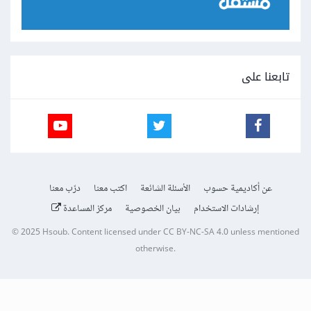
تابعنا على
عن أكاديمية حسوب
الأسئلة الشائعة
اكتب معنا
درّب معنا
إرشادات الاستخدام
بيان الخصوصية
مركز المساعدة
© 2025
Hsoub
.
Content licensed under
CC BY-NC-SA 4.0
unless mentioned
otherwise.