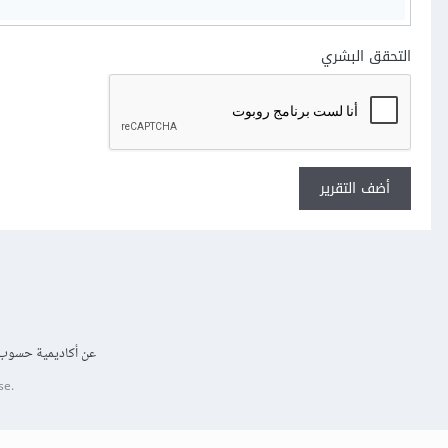
التحقق البشري
أضف التقرير
عن أكاديمية حسوب
se.