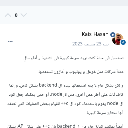
0
Kais Hasan
نشر
23 سبتمبر 2023
تستعمل في حالة كنت تريد سرعة كبيرة في التنفيذ و أداء عالٍ.
مثلاً شركات مثل غوغل و يوتيوب و أمازون تستعملها.
و لكن بشكل عام لا يتم استعمالها لبناء ال backend بشكل كامل، و إنما
كإضافات على أطر عمل أخرى، مثل node js. أو حتى يمكنك جعل كود
ال node يقوم باستدعاء كود ال c++ للقيام ببعض العمليات التي تعتقد
أنها تحتاج سرعة كبيرة.
أيضاً يمكنك كتابة جزء من ال backend بال c++ على شكل
API
، بشكل