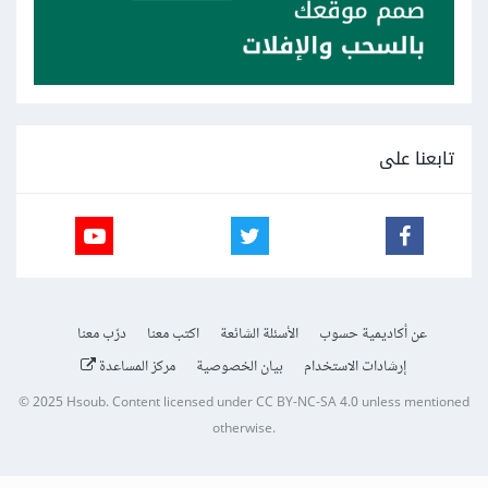
تابعنا على
عن أكاديمية حسوب
الأسئلة الشائعة
اكتب معنا
درّب معنا
إرشادات الاستخدام
بيان الخصوصية
مركز المساعدة
© 2025
Hsoub
.
Content licensed under
CC BY-NC-SA 4.0
unless mentioned
otherwise.