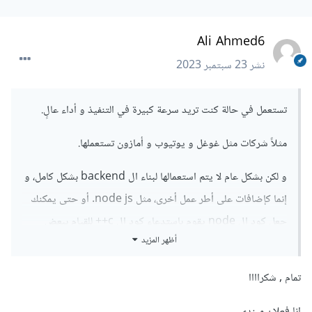
Ali Ahmed6
نشر
23 سبتمبر 2023
تستعمل في حالة كنت تريد سرعة كبيرة في التنفيذ و أداء عالٍ.
مثلاً شركات مثل غوغل و يوتيوب و أمازون تستعملها.
و لكن بشكل عام لا يتم استعمالها لبناء ال backend بشكل كامل، و
إنما كإضافات على أطر عمل أخرى، مثل node js. أو حتى يمكنك
جعل كود ال node يقوم باستدعاء كود ال c++ للقيام ببعض
أظهر المزيد
العمليات التي تعتقد أنها تحتاج سرعة كبيرة.
أيضاً يمكنك كتابة جزء من ال backend بال c++ على شكل
API
،
تمام , شكراااا
بشكل أساسي يستعمل ذلك لتنفيذ الخوارزميات، أي لنفترض أن
انا فعلان مبندي