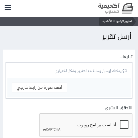
تطوير الواجهات الأمامية
أرسل تقرير
تبليغك
يمكنك إرسال رسالة مع التقرير بشكل اختياري
أضف صورة من رابط خارجي
التحقق البشري