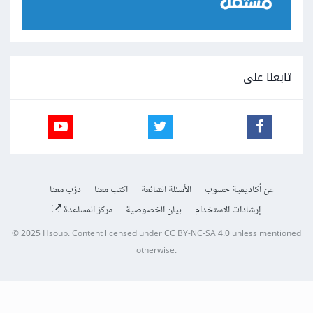
تابعنا على
عن أكاديمية حسوب
الأسئلة الشائعة
اكتب معنا
درّب معنا
إرشادات الاستخدام
بيان الخصوصية
مركز المساعدة
© 2025
Hsoub
.
Content licensed under
CC BY-NC-SA 4.0
unless mentioned
otherwise.