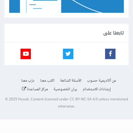
تابعنا على
عن أكاديمية حسوب
الأسئلة الشائعة
اكتب معنا
درّب معنا
إرشادات الاستخدام
بيان الخصوصية
مركز المساعدة
© 2025
Hsoub
.
Content licensed under
CC BY-NC-SA 4.0
unless mentioned
otherwise.