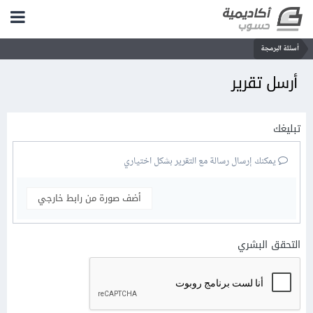
أسئلة البرمجة
أرسل تقرير
تبليغك
يمكنك إرسال رسالة مع التقرير بشكل اختياري
أضف صورة من رابط خارجي
التحقق البشري