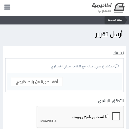
أسئلة البرمجة
أرسل تقرير
تبليغك
يمكنك إرسال رسالة مع التقرير بشكل اختياري
أضف صورة من رابط خارجي
التحقق البشري