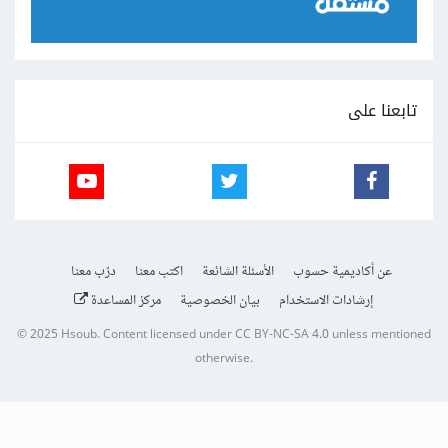
تابعنا على
عن أكاديمية حسوب
الأسئلة الشائعة
اكتب معنا
درّب معنا
إرشادات الاستخدام
بيان الخصوصية
مركز المساعدة
© 2025
Hsoub
.
Content licensed under
CC BY-NC-SA 4.0
unless mentioned
otherwise.