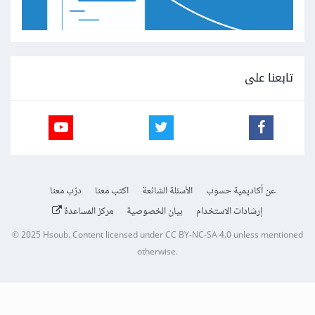
تابعنا على
عن أكاديمية حسوب
الأسئلة الشائعة
اكتب معنا
درّب معنا
إرشادات الاستخدام
بيان الخصوصية
مركز المساعدة
© 2025
Hsoub
.
Content licensed under
CC BY-NC-SA 4.0
unless mentioned
otherwise.