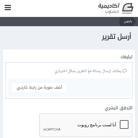
بايثون
أرسل تقرير
تبليغك
يمكنك إرسال رسالة مع التقرير بشكل اختياري
أضف صورة من رابط خارجي
التحقق البشري