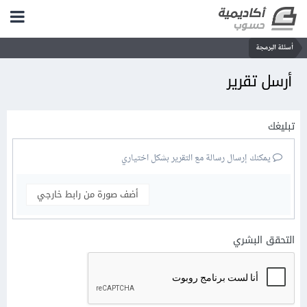
أسئلة البرمجة
أرسل تقرير
تبليغك
يمكنك إرسال رسالة مع التقرير بشكل اختياري
أضف صورة من رابط خارجي
التحقق البشري