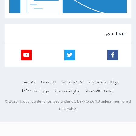
تابعنا على
عن أكاديمية حسوب
الأسئلة الشائعة
اكتب معنا
درّب معنا
إرشادات الاستخدام
بيان الخصوصية
مركز المساعدة
© 2025
Hsoub
.
Content licensed under
CC BY-NC-SA 4.0
unless mentioned
otherwise.