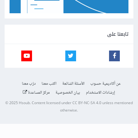
تابعنا على
عن أكاديمية حسوب
الأسئلة الشائعة
اكتب معنا
درّب معنا
إرشادات الاستخدام
بيان الخصوصية
مركز المساعدة
© 2025
Hsoub
.
Content licensed under
CC BY-NC-SA 4.0
unless mentioned
otherwise.