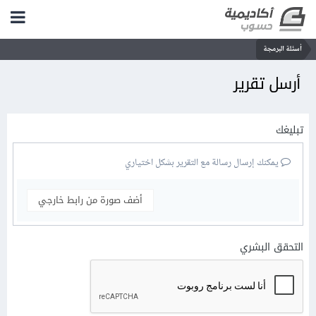
أسئلة البرمجة
أرسل تقرير
تبليغك
يمكنك إرسال رسالة مع التقرير بشكل اختياري
أضف صورة من رابط خارجي
التحقق البشري