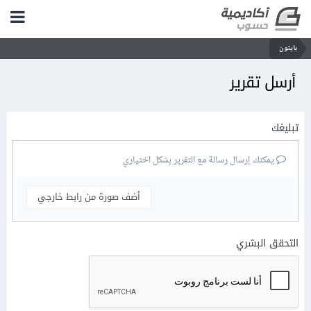
بايثون
أرسل تقرير
تبليغك
يمكنك إرسال رسالة مع التقرير بشكل اختياري
أضف صورة من رابط خارجي
التحقق البشري