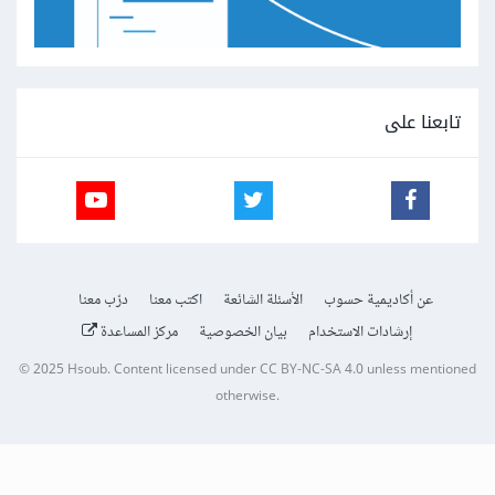
تابعنا على
عن أكاديمية حسوب
الأسئلة الشائعة
اكتب معنا
درّب معنا
إرشادات الاستخدام
بيان الخصوصية
مركز المساعدة
© 2025
Hsoub
.
Content licensed under
CC BY-NC-SA 4.0
unless mentioned
otherwise.