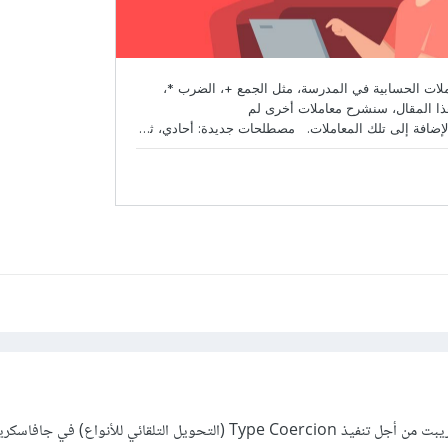
تلك طريقة شائعة في جافاسكريبت من أجل تنفيذ Type Coercion (التحويل التلقائي للأنواع) ف