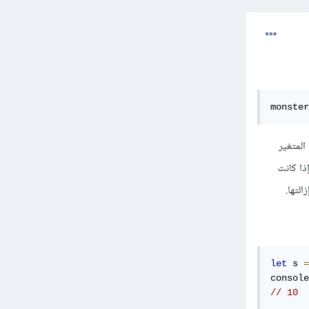
monster
ل قيمة المتغير
mo" إلى عدد صحيح (integer) في حال كانت قيمته بصيغة نصية (string). إذا كانت
let
 s 
=
console
// 10