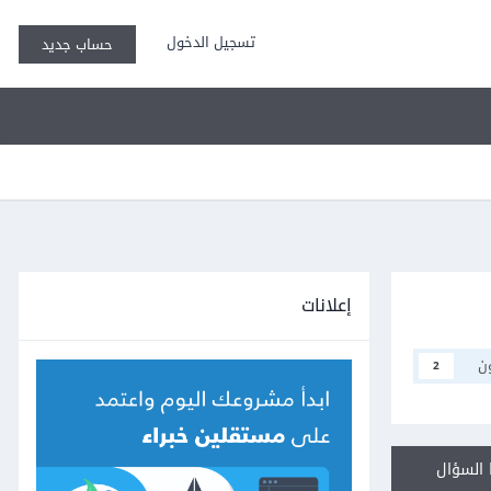
تسجيل الدخول
حساب جديد
إعلانات
ن
2
السؤال