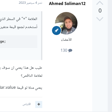
Ahmed Soliman12
نشر
4 سبتمبر 2023
0
العلامة "+" في السطر الذي 
تُستخدم لجمع قيمة متغير 
الأعضاء
ge;
130
لعلامة الناقص؟
يعني مثلا لو قيمة monsterHealthBar.value تساوي 10 وقيمة dealtDamage تساوي 5 كم سيكون الناتج؟
اقتباس