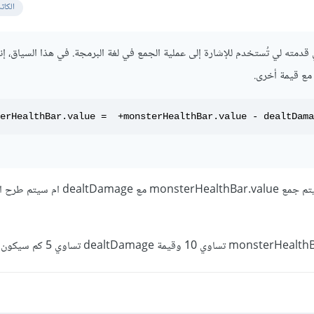
الكات
قدمته لي تُستخدم للإشارة إلى عملية الجمع في لغة البرمجة. في هذا السياق، إنه
مع قيمة أخرى.
erHealthBar.value =  +monsterHealthBar.value - dealtDama
طيب هل هذا يعني ان سوف يتم جمع monsterHealthBar.value مع e