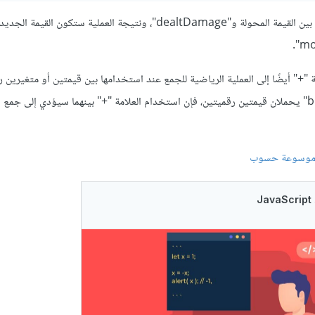
وبعدها يتم تنفيذ عملية الطرح بين القيمة المحولة و"dealtDamage"، ونتيجة العملية ستكون القيمة الج
 "+" أيضًا إلى العملية الرياضية للجمع عند استخدامها بين قيمتين أو متغيرين رق
إذا كان لديك متغيرين "a" و "b" يحملان قيمتين رقميتين، فإن استخدام العلامة "+" بينهما سيؤدي إلى جم
وسوعة حسوب