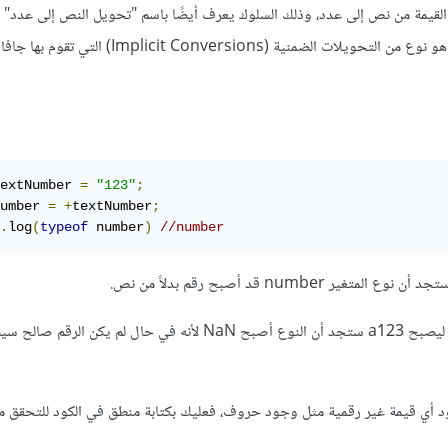
Number Conversion) وهو نوع من التحويلات الضمنية (plicit Conversions
extNumber 
=
"123"
;
umber 
=
+
textNumber
;
.
log
(
typeof
 number
)
//number
 number قد أصبح رقم بدلاً من نص.
لكن حاول إضافة حرف a مثلاً ليصبح a123 ستجد أن النوع أصبح NaN لأنه في حال لم 
 أي قيمة غير رقمية مثل وجود حروف، فعليك بكتابة منطق في الكود للتحقق م