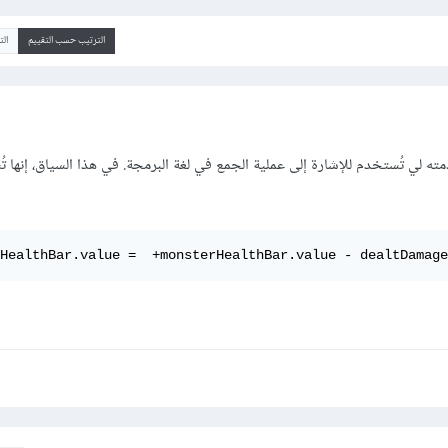
الترتيب حسب التقييم
ال
ته لي تُستخدم للإشارة إلى عملية الجمع في لغة البرمجة. في هذا السياق، إنها 
HealthBar.value =  +monsterHealthBar.value - dealtDamage