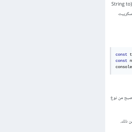
استخدام العلامة "+" لتحويل القيمة من نص إلى عدد، وذلك السلوك يعرف أيضًا باسم "تحويل النص إلى عدد" (String to
Im) التي تقوم بها جافاسكريبت
const
 t
const
 n
console
يكن الرقم صالح سيصبح من نوع
ن ذلك.