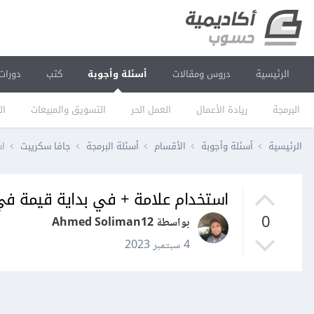
الرئيسية
دروس ومقالات
أسئلة وأجوبة
كتب
دورات
البرمجة
ريادة الأعمال
العمل الحر
التسويق والمبيعات
ال
الرئيسية
أسئلة وأجوبة
الأقسام
أسئلة البرمجة
جافا سكريبت
اس
استخدام علامة + في بداية قيمة في
0
بواسطة Ahmed Soliman12
4 سبتمبر 2023