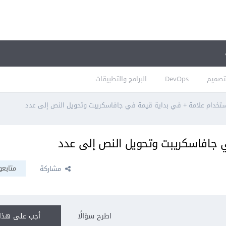
تصميم
DevOps
البرامج والتطبيقات
تخدام علامة + في بداية قيمة في جافاسكريبت وتحويل النص إلى عدد
 جافاسكريبت وتحويل النص إلى عدد
متابعو
مشاركة
اطرح سؤالًا
أجب على هذا 