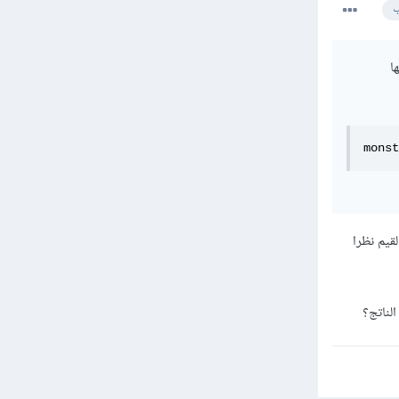
ب
ا
monst
dealtDamag ام سيتم طرح القيم نظرا