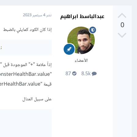
عبدالباسط ابراهيم
نشر
4 سبتمبر 2023
0
إذا كان الكود كمايلي بالضبط
;
الأعضاء
87
8.5k
قيمة "monsterHealthBar.value" هي عدد صحيح بالفعل، فإن العلامة "+" لن تؤثر على النتيجة ويمكن إزالتها.
على سبيل المثال