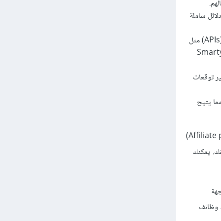
هم.
لائل شاملة
الخرائط: لتوفير خرائط دقيقة وتفاعلية للمستخدمين، قد تتكامل ترافيجو مع واجهات برمجة التطبيقات (APIs) مثل
OpenWea لتوفير توقعات
ن Uber، مما يتيح
يمكنك النظر في العديد من الخيارات. يمكنك الاستفادة من برامج الشراكة (Affiliate programs)
ك. يمكنك
جهة
ذ وظائف