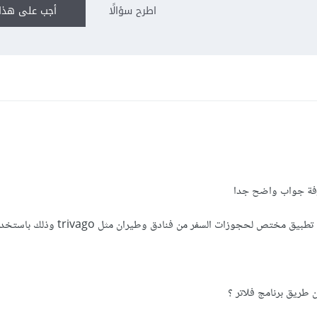
اطرح سؤالًا
أجب على هذا 
رفة جواب واضح جدا
ص لحجوزات السفر من فنادق وطيران مثل trivago وذلك باستخدام flutter