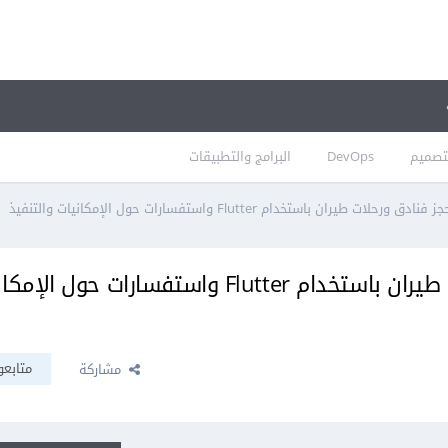
تصميم
DevOps
البرامج والتطبيقات
 طيران باستخدام Flutter واستفسارات حول الإمكانيات والتنفيذ
بناء تطبيق خاص بحجز فنادق ورحلات طيران باستخدام Flutter واستفسارات حول
متابعو
مشاركة