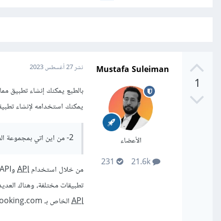
Mustafa Suleiman
نشر
27 أغسطس 2023
1
يمكنك استخدامه لإنشاء تطبيقات تعمل 
2- من اين اتي بمجموعة الفنادق واسعارها لعمل المقارانات واظهارها ؟
الأعضاء
231
21.6k
من خلال استخدام
API
تطبيقات مختلفة، وهناك العدي
API
الخاص بـ Booking.com، أو Expediو Hotels.com وغيرهم.