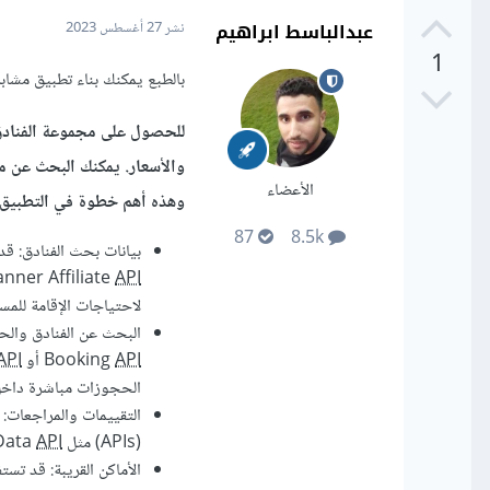
عبدالباسط ابراهيم
نشر
27 أغسطس 2023
1
بالطبع يمكنك بناء تطبيق مشابه لـ Trivago باستخدام r
للحصول على مجموعة الفنادق
والأسعار. يمكنك البحث عن م
الأعضاء
وهذه أهم خطوة في التطبيق.
87
8.5k
nner Affiliate
API
لاحتياجات الإقامة للم
API
Booking
أو Expedia Affiliate Network
API
الحجوزات مباشرة داخل
التقييمات والمراجعات:
(APIs) مثل Olery Hotel Review Data
API
الأماكن القريبة: قد تس