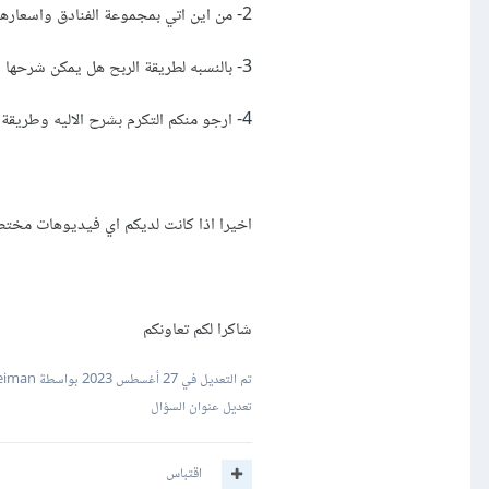
2- من اين اتي بمجموعة الفنادق واسعارها لعمل المقارانات واظهارها ؟
3- بالنسبه لطريقة الربح هل يمكن شرحها وكيفية ربطها بحيث اذا احد نقر على الفندق , هل ذلك يتم عن طريق api
4- ارجو منكم التكرم بشرح الاليه وطريقة عملها
اخيرا اذا كانت لديكم اي فيديوهات مختص
شاكرا لكم تعاونكم
تم التعديل في
27 أغسطس 2023
بواسطة Mustafa Suleiman
تعديل عنوان السؤال
اقتباس