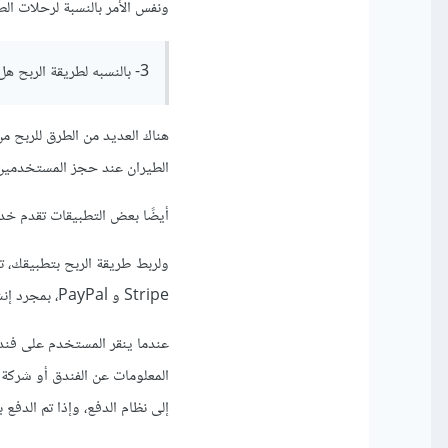
ونفس الأمر بالنسبة لرحلات الط
3- بالنسبه لطريقة الربح هل يمكن شرحها وكيفية ربطها بحيث اذا احد نقر على الفندق , هل ذلك يتم عن طريق api
هناك العديد من الطرق للربح 
الطيران عند حجز المستخدمين،
أيضًا بعض التطبيقات تقدم خ
ولربط طريقة الربح بتطبيقك، تح
Stripe و PayPal، بمجرد إنشاء نظام أساسي لدفع الأموال، تحتاج إلى ربطه بـAPI الخاص بتطبيقك.
عندما ينقر المستخدم على فن
المعلومات عن الفندق أو شركة
إلى نظام الدفع، وإذا تم الدفع