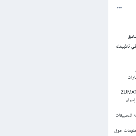
ادق
 في تطبيقك
ة مثل HotelsCombined و
ارات
ات برمجة التطبيقات (APIs) مثل ZUMATA Hotel
إجراء
ة التطبيقات
Go لتقديم معلومات حول