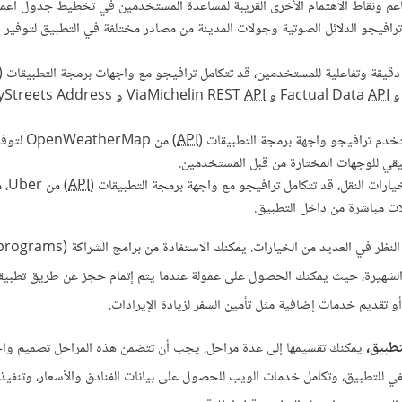
طاعم ونقاط الاهتمام الأخرى القريبة لمساعدة المستخدمين في تخطيط جدول أعمال
ترافيجو الدلائل الصوتية وجولات المدينة من مصادر مختلفة في التطبيق لتوفير د
Factual Data
API
و ViaMichelin REST
API
و SmartyStreets Address
خدم ترافيجو واجهة برمجة التطبيقات (
API
) من therMap
قي للوجهات المختارة من قبل المستخدمين.
API
) م
 مباشرة من داخل التطبيق.
الشهيرة، حيث يمكنك الحصول على عمولة عندما يتم إتمام حجز عن طريق تطبيق
أو تقديم خدمات إضافية مثل تأمين السفر لزيادة الإيرادات.
لتطبيق،
يمكنك تقسيمها إلى عدة مراحل. يجب أن تتضمن هذه المراحل تصميم وا
ي للتطبيق، وتكامل خدمات الويب للحصول على بيانات الفنادق والأسعار، وتنفي