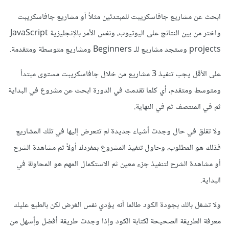
ابحث عن مشاريع جافاسكريبت للمبتدئين مثلاً أو مشاريع جافاسكريبت
واختر من بين النتائج على اليوتيوب، ونفس الأمر بالإنجليزية JavaScript
projects وستجد مشاريع للـ Beginners ومشاريع متوسطة ومتقدمة.
على الأقل يجب تنفيذ 3 مشاريع من خلال جافاسكريبت مستوى مبتدأ
ومتوسط ومتقدم، أي كلما تقدمت في الدورة ابحث عن مشروع في البداية
ثم في المنتصف ثم في النهاية.
ولا تقلق في حال وجدت أشياء جديدة لم تتعرض إليها في تلك المشاريع
فذلك هو المطلوب، وحاول تنفيذ المشروع بمفردك أولاً ثم مشاهدة الشرح
أو مشاهدة الشرح لتنفيذ جزء معين ثم الاستكمال المهم هو المحاولة في
البداية.
ولا تشغل بالك بجودة الكود طالما أنه يؤدي نفس الغرض لكن بالطبع عليك
معرفة الطريقة الصحيحة لكتابة الكود وإذا وجدت طريقة أفضل وأٍسهل من