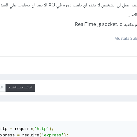
لاخر
الترتيب حسب التقييم
ال
ttp 
=
 require
(
'http'
);
xpress 
=
 require
(
'express'
);