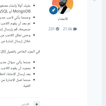
عليك أولاً بإنشاء مصفو
MongoDB أو MySQL لهذا الغرض.
وعندما يأتي لاعب جديد لل
الأعضاء
ثم بعد أن يقوم اللاعب 
صحيحة، قم بإرسال إشارة
231
21.6k
وحتى تمكن اللاعب من ا
خلال إرسال إشارة من الخادم باستخدام cket.io
في الجزء الخاص بالعميل (React.js):
عندما يأتي سؤال جديد م
بمجرد أن يقوم اللاعب بالإجابة، استخدم t.io
بعد إرسال الإجابة، انتظ
عندما تصل الإشارة من ا
اللعبة.
اقتباس