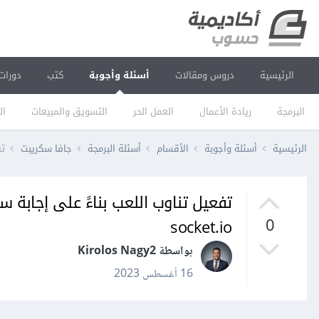
الرئيسية
دروس ومقالات
أسئلة وأجوبة
كتب
دورات
البرمجة
ريادة الأعمال
العمل الحر
التسويق والمبيعات
ال
الرئيسية
أسئلة وأجوبة
الأقسام
أسئلة البرمجة
جافا سكريبت
تفع
socket.io
0
بواسطة Kirolos Nagy2
16 أغسطس 2023