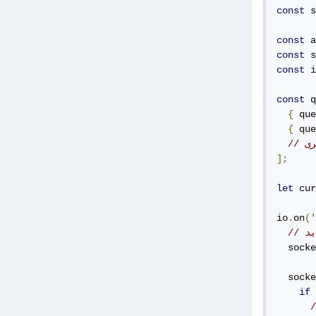
const
 s
const
 a
const
 s
const
 i
const
 q
{
 que
{
 que
رى
];
let
 cur
io
.
on
(
'
يد
  socke
  socke
if