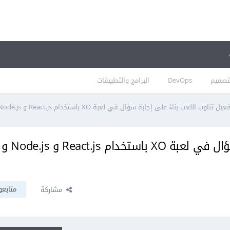
تصميم
DevOps
البرامج والتطبيقات
يل تناوب اللعب بناءً على إجابة سؤال في لعبة XO باستخدام React.js و Node.js و socket.io
تفعيل تناوب اللعب بناءً على إجابة سؤال في لعبة XO باستخدام React.js و Node.js و
متابعو
مشاركة