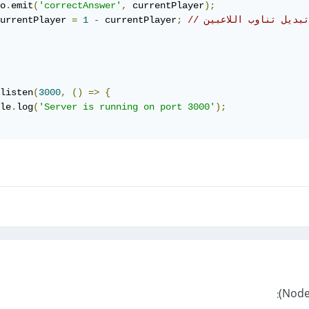
o
.
emit
(
'correctAnswer'
,
 currentPlayer
);
// تبديل تناوب اللاعبين
;
 currentPlayer
-
1
=
urrentPlayer 
listen
(
3000
,
()
=>
{
le
.
log
(
'Server is running on port 3000'
);