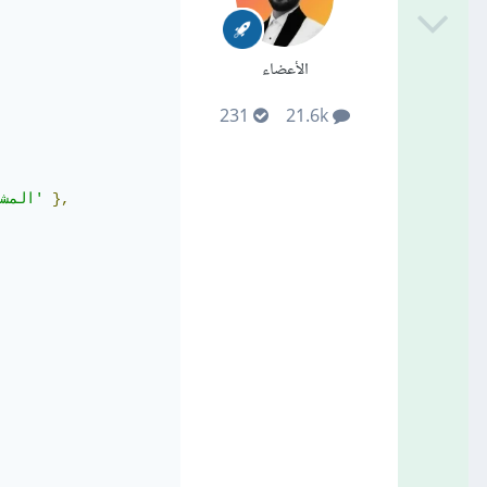
الأعضاء
231
21.6k
},
'المشتري'