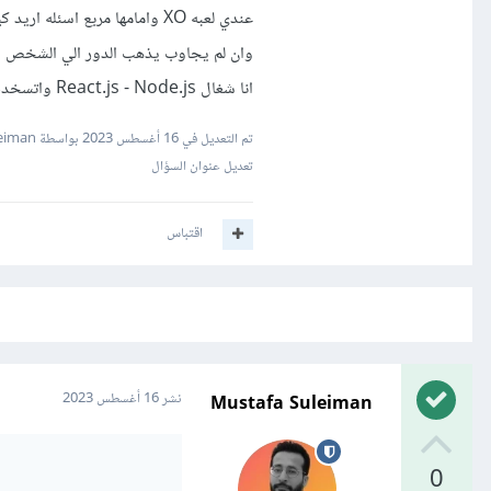
عندي لعبه XO وامامها مربع اسئله اريد كيف اعمل ان الشخص لا يقدر ان يلعب دوره في XO الا بعد ان يجاوب علي السؤال صحيح
وان لم يجاوب يذهب الدور الي الشخص ا
انا شغال React.js - Node.js واتسخدم مكتبه socket.io لل RealTime
تم التعديل في
16 أغسطس 2023
بواسطة Mustafa Suleiman
تعديل عنوان السؤال
اقتباس
Mustafa Suleiman
نشر
16 أغسطس 2023
0