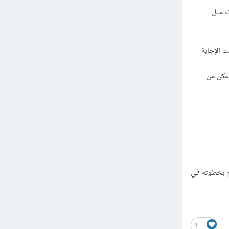
ت مثل
 الإجابة
ممكن من
ام بخطوته في
1