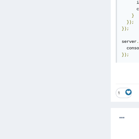
      i
      c
}
});
});
server
.
  conso
});
1