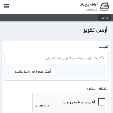
بايثون
أرسل تقرير
تبليغك
يمكنك إرسال رسالة مع التقرير بشكل اختياري
أضف صورة من رابط خارجي
التحقق البشري