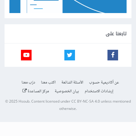
تابعنا على
عن أكاديمية حسوب
الأسئلة الشائعة
اكتب معنا
درّب معنا
إرشادات الاستخدام
بيان الخصوصية
مركز المساعدة
© 2025
Hsoub
.
Content licensed under
CC BY-NC-SA 4.0
unless mentioned
otherwise.