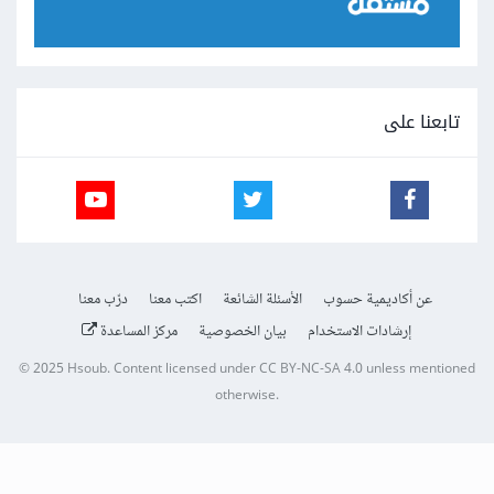
تابعنا على
عن أكاديمية حسوب
الأسئلة الشائعة
اكتب معنا
درّب معنا
إرشادات الاستخدام
بيان الخصوصية
مركز المساعدة
© 2025
Hsoub
.
Content licensed under
CC BY-NC-SA 4.0
unless mentioned
otherwise.