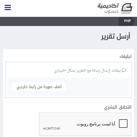
PHP
أرسل تقرير
تبليغك
يمكنك إرسال رسالة مع التقرير بشكل اختياري
أضف صورة من رابط خارجي
التحقق البشري