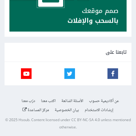
تابعنا على
عن أكاديمية حسوب
الأسئلة الشائعة
اكتب معنا
درّب معنا
إرشادات الاستخدام
بيان الخصوصية
مركز المساعدة
© 2025
Hsoub
.
Content licensed under
CC BY-NC-SA 4.0
unless mentioned
otherwise.