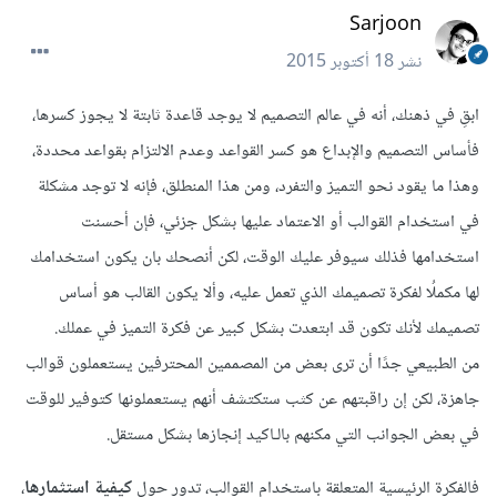
Sarjoon
نشر
18 أكتوبر 2015
ابقِ في ذهنك، أنه في عالم التصميم لا يوجد قاعدة ثابتة لا يجوز كسرها،
فأساس التصميم والإبداع هو كسر القواعد وعدم الالتزام بقواعد محددة،
وهذا ما يقود نحو التميز والتفرد، ومن هذا المنطلق، فإنه لا توجد مشكلة
في استخدام القوالب أو الاعتماد عليها بشكل جزئي، فإن أحسنت
استخدامها فذلك سيوفر عليك الوقت، لكن أنصحك بان يكون استخدامك
لها مكملُا لفكرة تصميمك الذي تعمل عليه، وألا يكون القالب هو أساس
تصميمك لأنك تكون قد ابتعدت بشكل كبير عن فكرة التميز في عملك.
من الطبيعي جدًا أن ترى بعض من المصممين المحترفين يستعملون قوالب
جاهزة، لكن إن راقبتهم عن كثب ستكتشف أنهم يستعملونها كتوفير للوقت
في بعض الجوانب التي مكنهم بالـاكيد إنجازها بشكل مستقل.
فالفكرة الرئيسية المتعلقة باستخدام القوالب، تدور حول
كيفية استثمارها
،