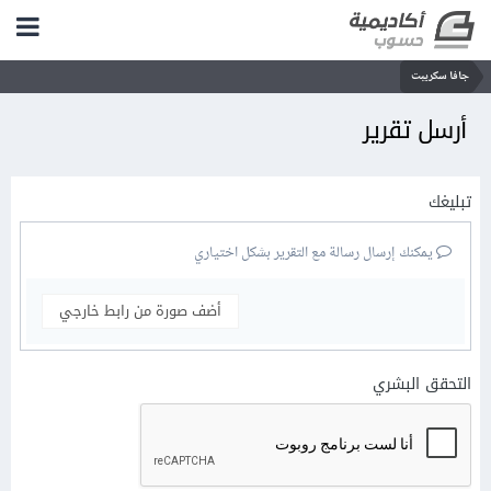
جافا سكريبت
أرسل تقرير
تبليغك
يمكنك إرسال رسالة مع التقرير بشكل اختياري
أضف صورة من رابط خارجي
التحقق البشري