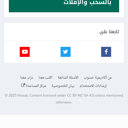
تابعنا على
عن أكاديمية حسوب
الأسئلة الشائعة
اكتب معنا
درّب معنا
إرشادات الاستخدام
بيان الخصوصية
مركز المساعدة
© 2025
Hsoub
.
Content licensed under
CC BY-NC-SA 4.0
unless mentioned
otherwise.