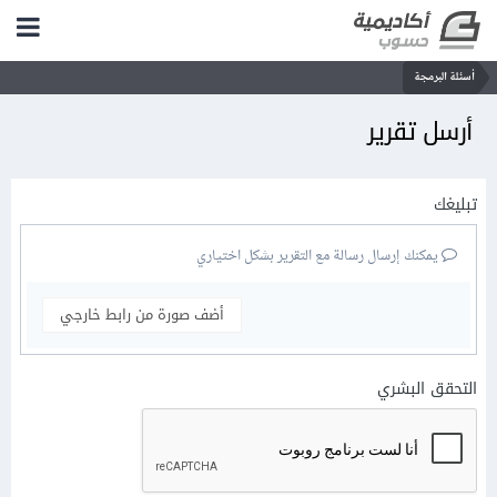
أسئلة البرمجة
أرسل تقرير
تبليغك
يمكنك إرسال رسالة مع التقرير بشكل اختياري
أضف صورة من رابط خارجي
التحقق البشري