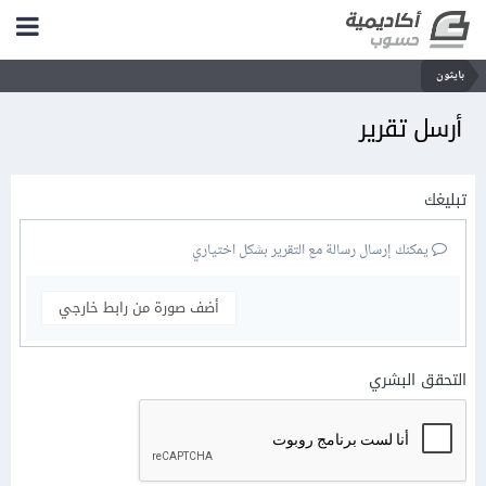
بايثون
أرسل تقرير
تبليغك
يمكنك إرسال رسالة مع التقرير بشكل اختياري
أضف صورة من رابط خارجي
التحقق البشري