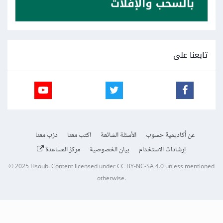
تابعنا على
عن أكاديمية حسوب
الأسئلة الشائعة
اكتب معنا
درّب معنا
إرشادات الاستخدام
بيان الخصوصية
مركز المساعدة
© 2025
Hsoub
.
Content licensed under
CC BY-NC-SA 4.0
unless mentioned
otherwise.