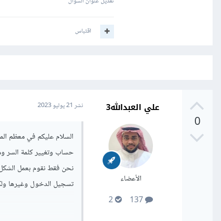
تعديل عنوان السؤال
اقتباس
علي العبدالله3
نشر
21 يوليو 2023
0
السلام عليكم في معظم المو
حساب وتغيير كلمة السر وما 
نحن فقط نقوم بعمل الشكل 
الأعضاء
تسجيل الدخول وغيرها ولكن 
2
137