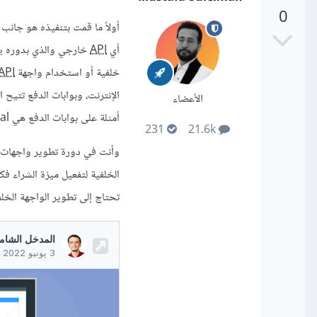
0
أي
API
خلفية أو استخدام واجهة
API
الإنترنت، وبوابات الدفع تتيح 
الأعضاء
أمثلة على بوابات الدفع هي PayPal وStripe و2Checkout.
231
21.6k
وأنت في دورة تطوير واجهات ا
الخلفية لتفعيل ميزة الشراء ف
تحتاج إلى تطوير الواجهة الخلفية من خلال node.js أو PHP وغيرهم مما يعني 