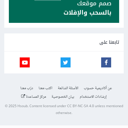
تابعنا على
عن أكاديمية حسوب
الأسئلة الشائعة
اكتب معنا
درّب معنا
إرشادات الاستخدام
بيان الخصوصية
مركز المساعدة
© 2025
Hsoub
.
Content licensed under
CC BY-NC-SA 4.0
unless mentioned
otherwise.