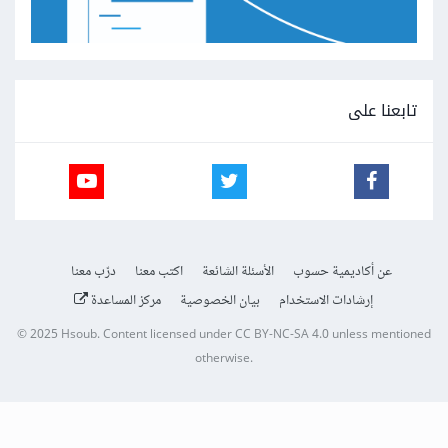
تابعنا على
عن أكاديمية حسوب
الأسئلة الشائعة
اكتب معنا
درّب معنا
إرشادات الاستخدام
بيان الخصوصية
مركز المساعدة
© 2025
Hsoub
.
Content licensed under
CC BY-NC-SA 4.0
unless mentioned
otherwise.