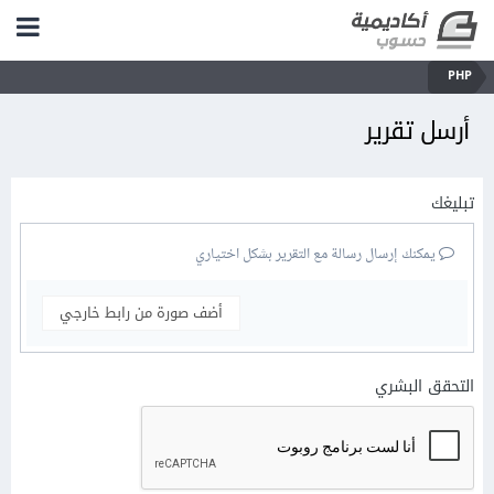
PHP
أرسل تقرير
تبليغك
يمكنك إرسال رسالة مع التقرير بشكل اختياري
أضف صورة من رابط خارجي
التحقق البشري