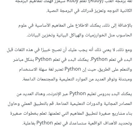
لغة برمجة القلب (Ruby): تعلم Ruby سيعزز فهمك لمفاهيم البرمجة
الكائنية التوجه وتعزيز قدراتك في البرمجة النصية.
بالإضافة إلى ذلك، يمكنك الاطلاع على المفاهيم الأساسية في علوم
الحاسوب مثل الخوارزميات والهياكل البيانية وتخزين البيانات.
ومع ذلك، لا يعني ذلك أنه يجب عليك أن تصبح خبيرًا في هذه اللغات قبل
البدء في تعلم Python. يمكنك البدء في تعلم Python بشكل مباشر
والتعلم على الطريق، حيث إن Python تعتبر لغة سهلة الاستخدام
ومبتدئة وتوفر العديد من الموارد التعليمية والمجتمعات الداعمة.
يمكنك البدء بدروس تعليم Python عبر الإنترنت، وهناك العديد من
المصادر المجانية والدورات التعليمية المتاحة. قم بالتطبيق العملي وحاول
بناء مشاريع صغيرة لتطبيق المفاهيم التي تعلمتها. تعلم بخطوات صغيرة
وتحديد الأهداف الواقعية ستساعدك في تعلم Python بفاعلية.