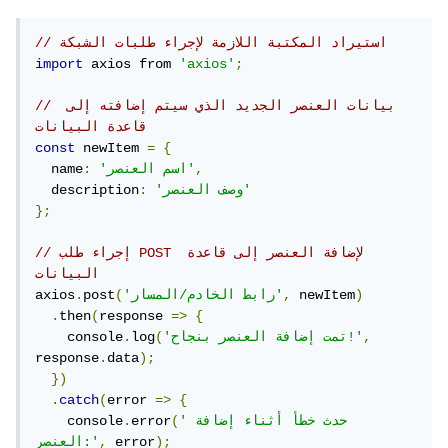
// استيراد المكتبة اللازمة لإجراء طلبات الشبكة
import
 axios from 
'axios'
;
// بيانات العنصر الجديد الذي سيتم إضافته إلى 
قاعدة البيانات
const
 newItem 
=
{
,
'اسم العنصر'
:
  name
'وصف العنصر'
:
  description
};
// إجراء طلب POST لإضافة العنصر إلى قاعدة 
البيانات
)
 newItem
,
'رابط الخادم/المسار'
(
post
.
axios
.
then
(
response 
=>
{
,
'تمت إضافة العنصر بنجاح!'
(
log
.
    console
response
.
data
);
})
.
catch
(
error 
=>
{
'حدث خطأ أثناء إضافة 
(
error
.
    console
);
 error
,
العنصر:'