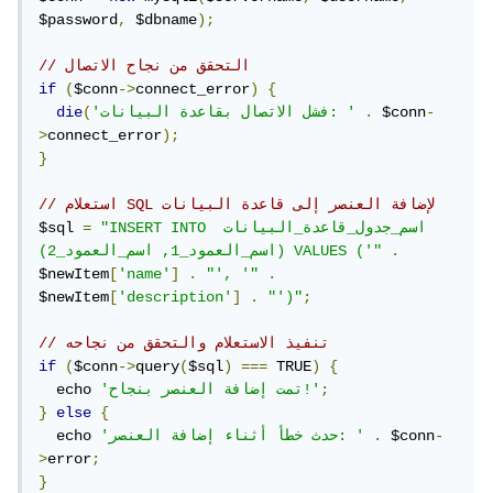
$password
,
 $dbname
);
// التحقق من نجاح الاتصال
if
(
$conn
->
connect_error
)
{
-
 $conn
.
'فشل الاتصال بقاعدة البيانات: '
(
die
>
connect_error
);
}
// استعلام SQL لإضافة العنصر إلى قاعدة البيانات
"INSERT INTO اسم_جدول_قاعدة_البيانات 
=
$sql 
.
(اسم_العمود_1, اسم_العمود_2) VALUES ('"
$newItem
[
'name'
]
.
"', '"
.
$newItem
[
'description'
]
.
"')"
;
// تنفيذ الاستعلام والتحقق من نجاحه
if
(
$conn
->
query
(
$sql
)
===
 TRUE
)
{
;
'تمت إضافة العنصر بنجاح!'
  echo 
}
else
{
-
 $conn
.
'حدث خطأ أثناء إضافة العنصر: '
  echo 
>
error
;
}