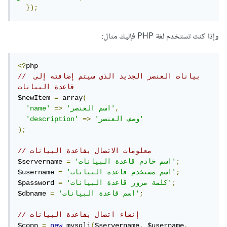
});
وإذا كنت تستخدم لغة PHP فإليك مثال:
<?
// بيانات العنصر الجديد الذي سيتم إضافته إلى 
قاعدة البيانات
$newItem 
=
 array
(
,
'اسم العنصر'
=>
'name'
'وصف العنصر'
=>
'description'
);
// معلومات الاتصال بقاعدة البيانات
;
'اسم خادم قاعدة البيانات'
=
$servername 
;
'اسم مستخدم قاعدة البيانات'
=
$username 
;
'كلمة مرور قاعدة البيانات'
=
$password 
;
'اسم قاعدة البيانات'
=
$dbname 
// إنشاء اتصال بقاعدة البيانات
$conn 
=
new
 mysqli
(
$servername
,
 $username
,