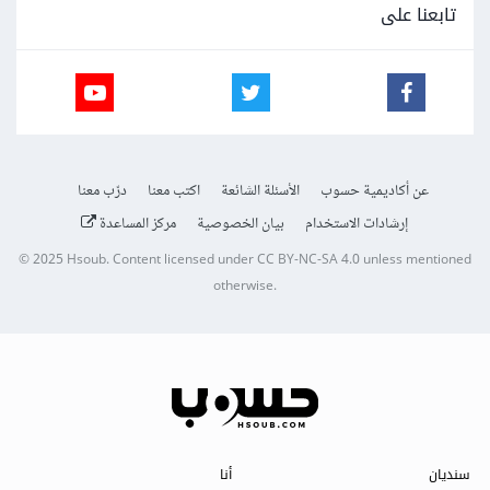
تابعنا على
عن أكاديمية حسوب
الأسئلة الشائعة
اكتب معنا
درّب معنا
إرشادات الاستخدام
بيان الخصوصية
مركز المساعدة
© 2025
Hsoub
.
Content licensed under
CC BY-NC-SA 4.0
unless mentioned
otherwise.