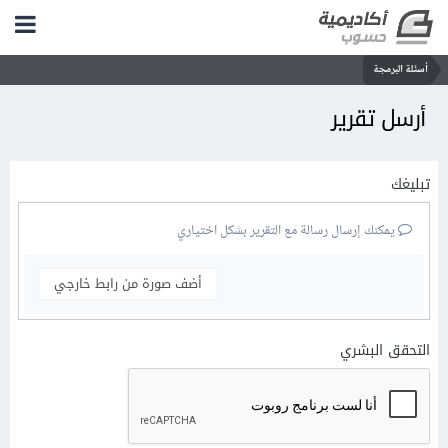
أسئلة البرمجة
أرسل تقرير
تبليغك
يمكنك إرسال رسالة مع التقرير بشكل اختياري
أضف صورة من رابط خارجي
التحقق البشري