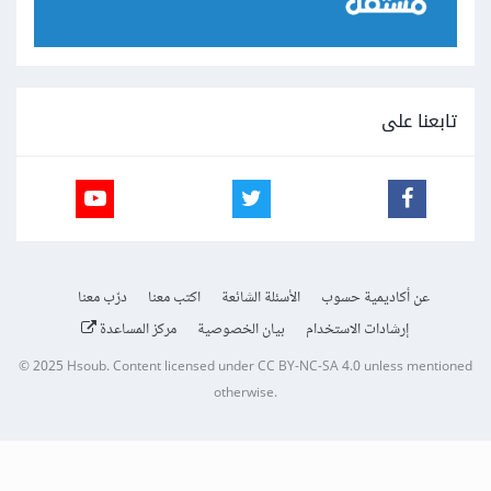
تابعنا على
عن أكاديمية حسوب
الأسئلة الشائعة
اكتب معنا
درّب معنا
إرشادات الاستخدام
بيان الخصوصية
مركز المساعدة
© 2025
Hsoub
.
Content licensed under
CC BY-NC-SA 4.0
unless mentioned
otherwise.