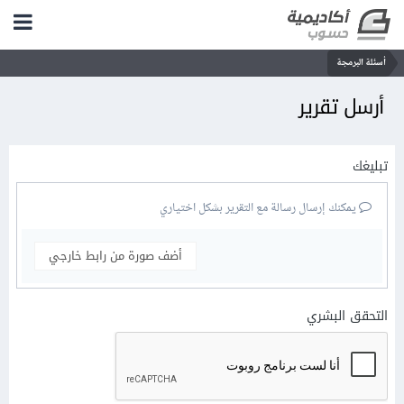
أسئلة البرمجة
أرسل تقرير
تبليغك
يمكنك إرسال رسالة مع التقرير بشكل اختياري
أضف صورة من رابط خارجي
التحقق البشري