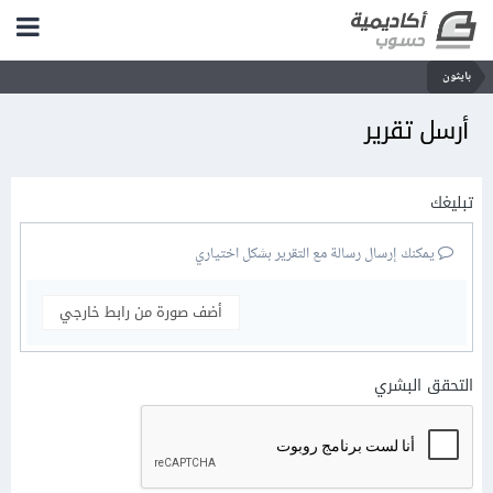
بايثون
أرسل تقرير
تبليغك
يمكنك إرسال رسالة مع التقرير بشكل اختياري
أضف صورة من رابط خارجي
التحقق البشري