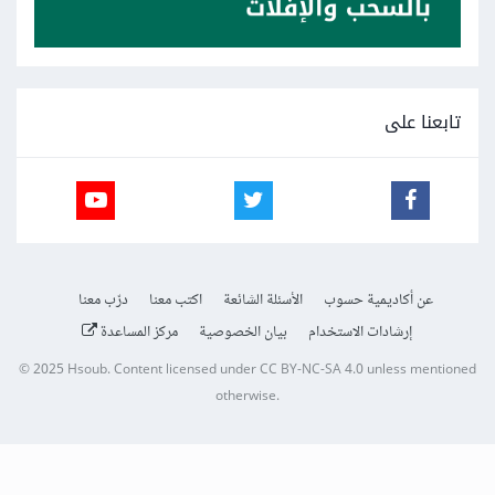
تابعنا على
عن أكاديمية حسوب
الأسئلة الشائعة
اكتب معنا
درّب معنا
إرشادات الاستخدام
بيان الخصوصية
مركز المساعدة
© 2025
Hsoub
.
Content licensed under
CC BY-NC-SA 4.0
unless mentioned
otherwise.