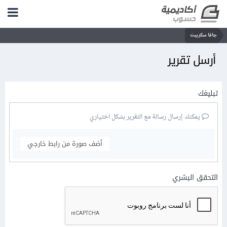
جافا سكريبت
أرسل تقرير
تبليغك
يمكنك إرسال رسالة مع التقرير بشكل اختياري
أضف صورة من رابط خارجي
التحقق البشري