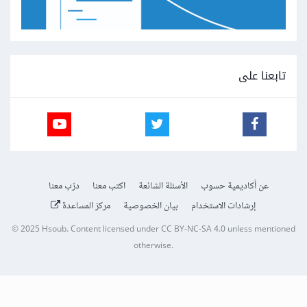
تابعنا على
عن أكاديمية حسوب
الأسئلة الشائعة
اكتب معنا
درّب معنا
إرشادات الاستخدام
بيان الخصوصية
مركز المساعدة
© 2025
Hsoub
.
Content licensed under
CC BY-NC-SA 4.0
unless mentioned
otherwise.