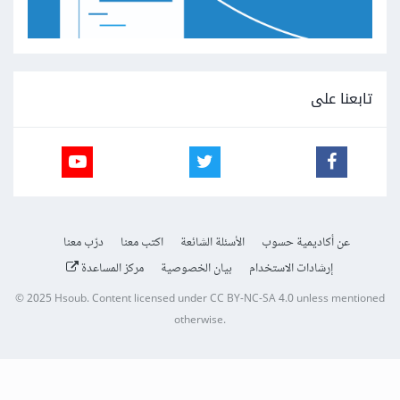
تابعنا على
عن أكاديمية حسوب
الأسئلة الشائعة
اكتب معنا
درّب معنا
إرشادات الاستخدام
بيان الخصوصية
مركز المساعدة
© 2025
Hsoub
.
Content licensed under
CC BY-NC-SA 4.0
unless mentioned
otherwise.