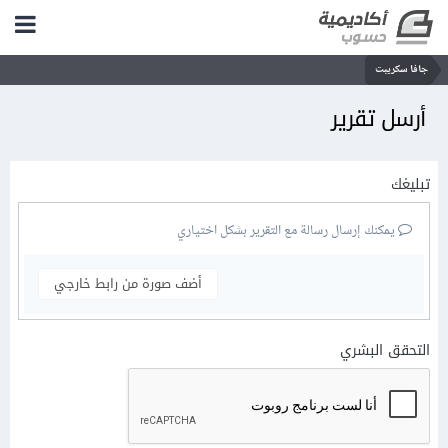
جافا سكريبت
أرسل تقرير
تبليغك
يمكنك إرسال رسالة مع التقرير بشكل اختياري
أضف صورة من رابط خارجي
التحقق البشري