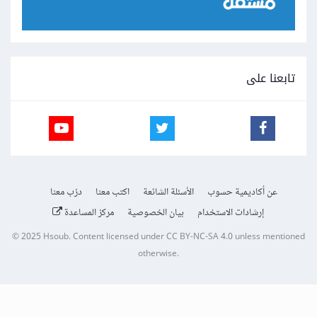
تابعنا على
عن أكاديمية حسوب
الأسئلة الشائعة
اكتب معنا
درّب معنا
إرشادات الاستخدام
بيان الخصوصية
مركز المساعدة
© 2025
Hsoub
.
Content licensed under
CC BY-NC-SA 4.0
unless mentioned
otherwise.