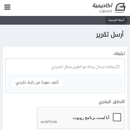
أسئلة البرمجة
أرسل تقرير
تبليغك
يمكنك إرسال رسالة مع التقرير بشكل اختياري
أضف صورة من رابط خارجي
التحقق البشري